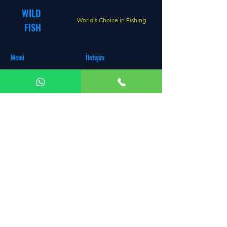
WILD
World's Choice in Fishing
FISH
Menü
İletişim
Ana Sayfa
+90 506 069 49 24
Mağaza
Fabrika:
Fevzi Çakmak Mh.
Hakkımızda
Büsan Özel Org. San. Sit.
İletişim
10642 Sk. No:24 Karatay
Müşteri Hizmetleri
KONYA
Diğer Satış Kanalları
Satış Ofisi & Atölye:
Divan-ı
Blog
Kebir Cd. No: 5G Selçuklu
KONYA
e-posta:
info@wildfishing.net
© Copyright™