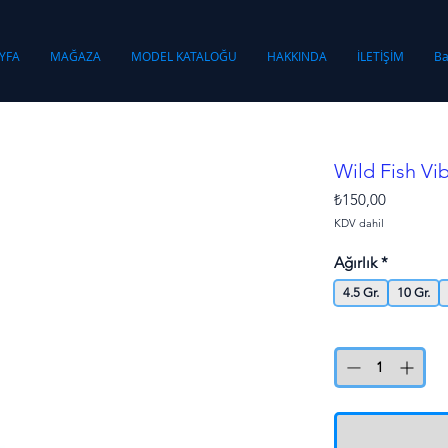
YFA
MAĞAZA
MODEL KATALOĞU
HAKKINDA
İLETİŞİM
Ba
Wild Fish Vi
Fiyat
₺150,00
KDV dahil
Ağırlık
*
4.5 Gr.
10 Gr.
Adet
*