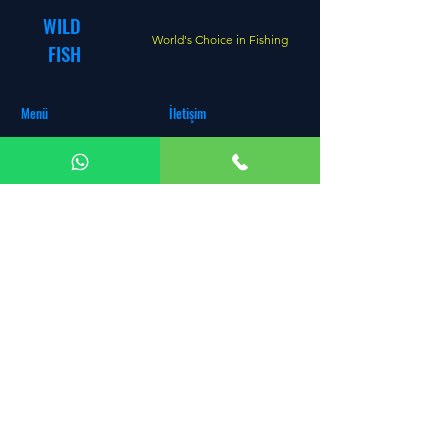
WILD
World's Choice in Fishing
FISH
Menü
İletişim
Ana Sayfa
+90 506 069 49 24
Mağaza
Fabrika:
Fevzi Çakmak Mh.
Hakkımızda
Büsan Özel Org. San. Sit.
İletişim
10642 Sk. No:24 Karatay
Müşteri Hizmetleri
KONYA
Diğer Satış Kanalları
Satış Ofisi & Atölye:
Divan-ı
Blog
Kebir Cd. No: 5G Selçuklu
KONYA
e-posta:
info@wildfishing.net
© Copyright™