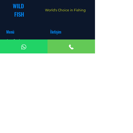
WILD
World's Choice in Fishing
FISH
Menü
İletişim
Ana Sayfa
+90 506 069 49 24
Mağaza
Fabrika:
Fevzi Çakmak Mh.
Hakkımızda
Büsan Özel Org. San. Sit.
İletişim
10642 Sk. No:24 Karatay
Müşteri Hizmetleri
KONYA
Diğer Satış Kanalları
Satış Ofisi & Atölye:
Divan-ı
Blog
Kebir Cd. No: 5G Selçuklu
KONYA
e-posta:
info@wildfishing.net
© Copyright™