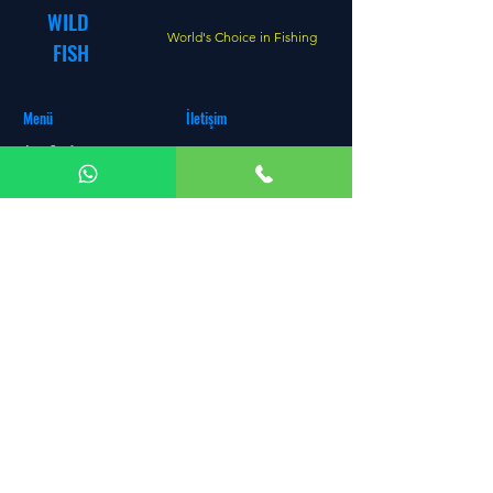
WILD
World's Choice in Fishing
FISH
Menü
İletişim
Ana Sayfa
+90 506 069 49 24
Mağaza
Fabrika:
Fevzi Çakmak Mh.
Hakkımızda
Büsan Özel Org. San. Sit.
İletişim
10642 Sk. No:24 Karatay
Müşteri Hizmetleri
KONYA
Diğer Satış Kanalları
Satış Ofisi & Atölye:
Divan-ı
Blog
Kebir Cd. No: 5G Selçuklu
KONYA
e-posta:
info@wildfishing.net
© Copyright™