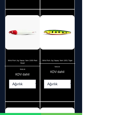
Sepete Ekle
Sepete Ekle
Wild Fish Jig Yapay Yem 1000 Red
Wild Fish Jig Yapay Yem 1001 Tiger
Head
Fiyat
₺150,00
Fiyat
₺150,00
KDV dahil
KDV dahil
Sepete Ekle
Sepete Ekle